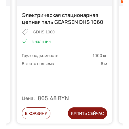
Электрическая стационарная
Т
цепная таль GEARSEN DHS 1060
G
GDHS 1060
в наличии
Грузоподъемность
1000 кг
Гр
 кг
Высота подъема
6 м
Вы
2 м
865.48 BYN
Цена:
Ц
С
В КОРЗИНУ
КУПИТЬ СЕЙЧАС