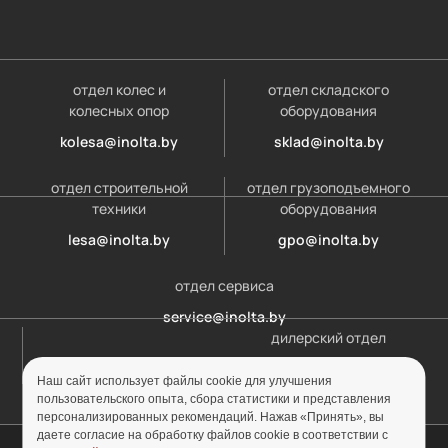
отдел колес и
отдел складского
колесных опор
оборудования
kolesa@inolta.by
sklad@inolta.by
отдел строительной
отдел грузоподъемного
техники
оборудования
lesa@inolta.by
gpo@inolta.by
отдел сервиса
service@inolta.by
дилерский отдел
opt@inolta.by
Наш сайт использует файлы cookie для улучшения
пользовательского опыта, сбора статистики и представления
персонализированных рекомендаций. Нажав «Принять», вы
даете согласие на обработку файлов cookie в соответствии с