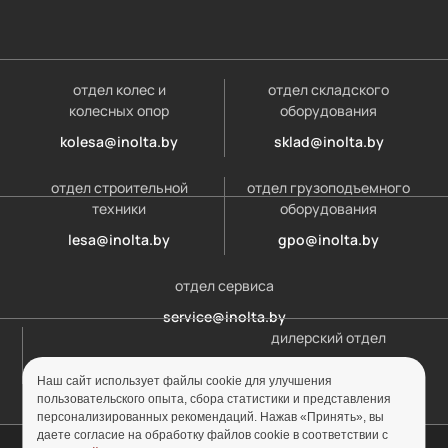
отдел колес и
отдел складского
колесных опор
оборудования
kolesa@inolta.by
sklad@inolta.by
отдел строительной
отдел грузоподъемного
техники
оборудования
lesa@inolta.by
gpo@inolta.by
отдел сервиса
service@inolta.by
дилерский отдел
opt@inolta.by
Наш сайт использует файлы cookie для улучшения
пользовательского опыта, сбора статистики и представления
персонализированных рекомендаций. Нажав «Принять», вы
даете согласие на обработку файлов cookie в соответствии с