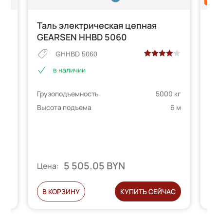
Таль электрическая цепная
С
GEARSEN HHBD 5060
к
C
GHHBD 5060
Рейтинг
2
в наличии
4.00
из 5
е
на основе
 кг
Грузоподъемность
5000 кг
опроса
Гр
телей
пользователей
6 м
Высота подъема
6 м
Вы
5 505.05 BYN
Цена:
Ц
С
В КОРЗИНУ
КУПИТЬ СЕЙЧАС