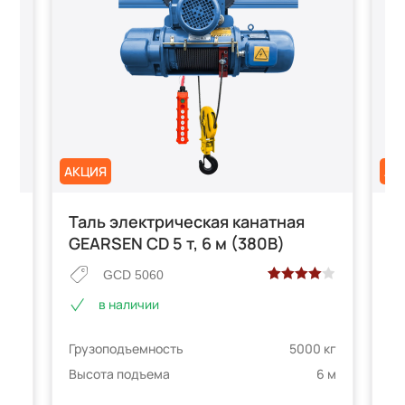
АКЦИЯ
АК
Таль электрическая канатная
Т
GEARSEN CD 5 т, 6 м (380В)
G
GCD 5060
Рейтинг
2
в наличии
4.00
из 5
на основе
Грузоподъемность
5000 кг
Гр
опроса
 кг
пользователей
Высота подъема
6 м
Вы
6 м