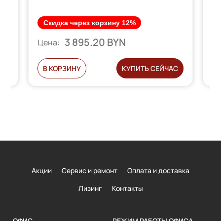
Скидка через корзину 12%
3 895.20 BYN
Цена:
Ц
С
В КОРЗИНУ
КУПИТЬ СЕЙЧАС
Акции
Сервис и ремонт
Оплата и доставка
Лизинг
Контакты
ОФИС
РЕЖИМ РАБОТЫ ОФИСА