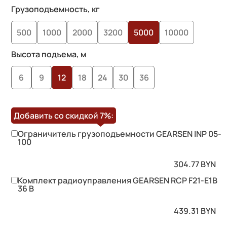
на основе
Грузоподъемность, кг
опроса
500
1000
2000
3200
5000
10000
пользователей
Высота подъема, м
6
9
12
18
24
30
36
Добавить со скидкой
7%
:
Ограничитель грузоподъемности GEARSEN INP 05-
100
304.77
BYN
Комплект радиоуправления GEARSEN RCP F21-E1B
36 B
439.31
BYN