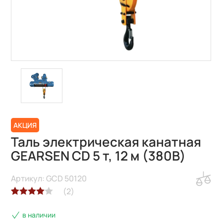
АКЦИЯ
Таль электрическая канатная
GEARSEN CD 5 т, 12 м (380В)
Артикул: GCD 50120
(
2
)
Рейтинг
2
в наличии
4.00
из 5