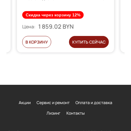
Скидка через корзину 12%
1 859.02 BYN
Цена:
Ц
С
В КОРЗИНУ
КУПИТЬ СЕЙЧАС
Акции
Сервис и ремонт
Оплата и доставка
Лизинг
Контакты