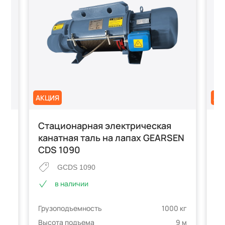
АКЦИЯ
АК
Стационарная электрическая
Т
канатная таль на лапах GEARSEN
G
CDS 1090
GCDS 1090
в наличии
е
 кг
Гр
Грузоподъемность
1000 кг
телей
0 м
Вы
Высота подъема
9 м