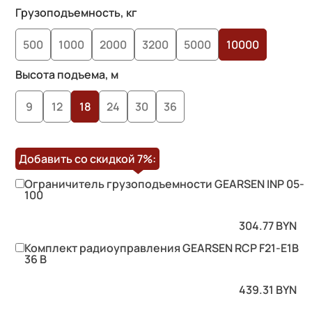
на основе
Грузоподъемность, кг
опроса
500
1000
2000
3200
5000
10000
пользователей
Высота подъема, м
9
12
18
24
30
36
Добавить со скидкой
7%
:
Ограничитель грузоподъемности GEARSEN INP 05-
100
304.77
BYN
Комплект радиоуправления GEARSEN RCP F21-E1B
36 B
439.31
BYN