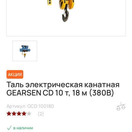
АКЦИЯ
Таль электрическая канатная
GEARSEN CD 10 т, 18 м (380В)
Артикул: GCD 100180
(
2
)
Рейтинг
2
в наличии
4.00
из 5