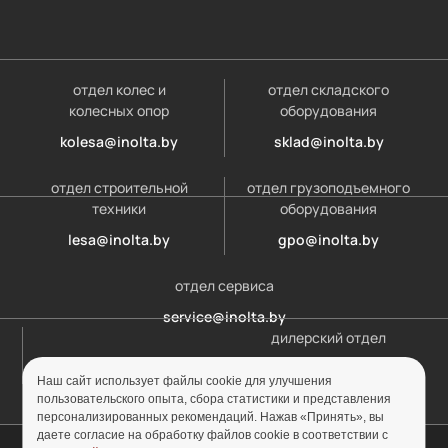
отдел колес и
отдел складского
колесных опор
оборудования
kolesa@inolta.by
sklad@inolta.by
отдел строительной
отдел грузоподъемного
техники
оборудования
lesa@inolta.by
gpo@inolta.by
отдел сервиса
service@inolta.by
дилерский отдел
opt@inolta.by
Наш сайт использует файлы cookie для улучшения
пользовательского опыта, сбора статистики и представления
персонализированных рекомендаций. Нажав «Принять», вы
даете согласие на обработку файлов cookie в соответствии с