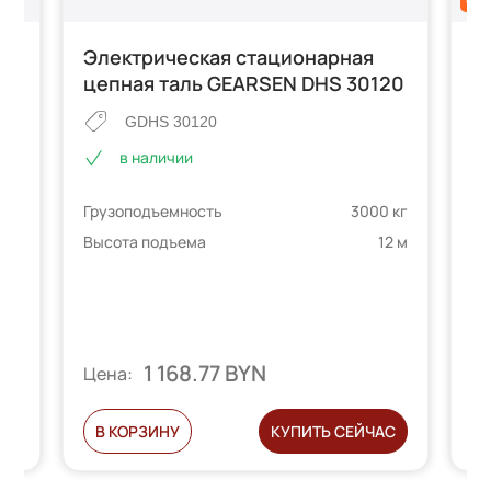
Электрическая стационарная
Э
EN
цепная таль GEARSEN DHS 30120
д
3
GDHS 30120
в наличии
Грузоподъемность
3000 кг
 кг
Гр
Высота подъема
12 м
2 м
Вы
1 168.77 BYN
Цена:
Ц
С
В КОРЗИНУ
КУПИТЬ СЕЙЧАС