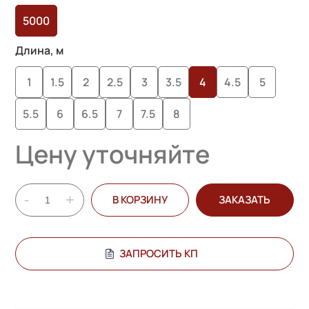
опроса
5000
пользователей
Длина, м
1
1.5
2
2.5
3
3.5
4
4.5
5
5.5
6
6.5
7
7.5
8
Цену уточняйте
-
+
В КОРЗИНУ
ЗАКАЗАТЬ
ЗАПРОСИТЬ КП