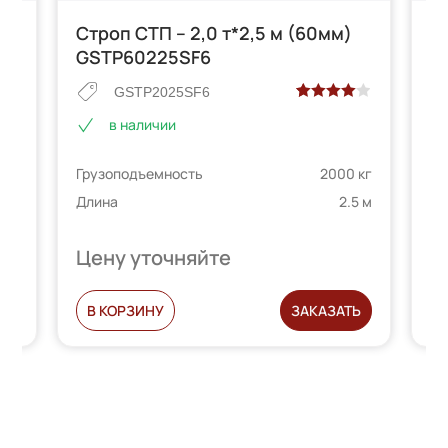
Строп СТП – 2,0 т*2,5 м (60мм)
С
GSTP60225SF6
G
GSTP2025SF6
Рейтинг
2
в наличии
4.00
из 5
е
на основе
 кг
Грузоподъемность
2000 кг
Гр
опроса
телей
пользователей
.5 м
Длина
2.5 м
Дл
Цену уточняйте
Ц
Ь
В КОРЗИНУ
ЗАКАЗАТЬ