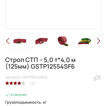
Строп СТП – 5,0 т*4,0 м
(125мм) GSTP12554SF6
Артикул: GSTP5040SF6
(
2
)
Рейтинг
2
в наличии
4.00
из 5
на основе
Грузоподъемность, кг