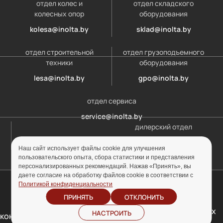
отдел колес и
отдел складского
колесных опор
оборудования
kolesa@inolta.by
sklad@inolta.by
отдел строительной
отдел грузоподъемного
техники
оборудования
lesa@inolta.by
gpo@inolta.by
отдел сервиса
service@inolta.by
дилерский отдел
opt@inolta.by
Наш сайт использует файлы cookie для улучшения
пользовательского опыта, сбора статистики и представления
персонализированных рекомендаций. Нажав «Принять», вы
даете согласие на обработку файлов cookie в соответствии с
© ООО «Инолта» 2010-2026 г. УНП 691302759
Политикой конфиденциальности
ПРИНЯТЬ
ОТКЛОНИТЬ
Отзыв согласия на
Политика
обработку персональных
НАСТРОИТЬ
конфиденциальности
данных