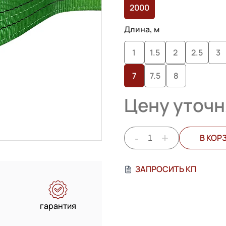
2000
пользователей
Длина, м
1
1.5
2
2.5
3
7
7.5
8
Цену уточн
-
+
В КОР
ЗАПРОСИТЬ КП
гарантия