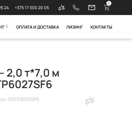
0
25 24
+375 17 300 20 05
НТ
ОПЛАТА И ДОСТАВКА
ЛИЗИНГ
КОНТАКТЫ
 2,0 т*7,0 м
TP6027SF6
ул: GSTP2070SF6