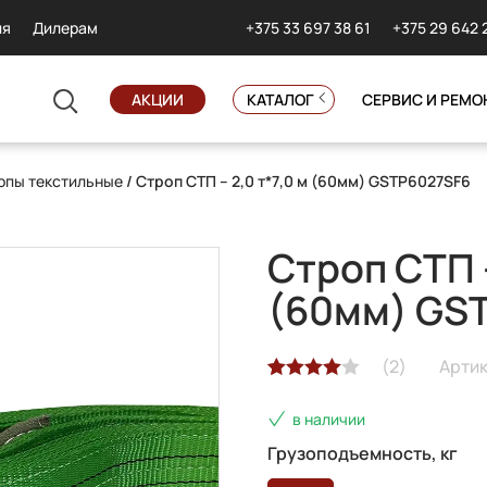
+375 33 697 38 61
+375 29 642 
ия
Дилерам
АКЦИИ
КАТАЛОГ
СЕРВИС И РЕМО
опы текстильные
/ Строп СТП – 2,0 т*7,0 м (60мм) GSTP6027SF6
Строп СТП –
(60мм) GS
(
2
)
Артик
Рейтинг
2
в наличии
4.00
из 5
на основе
Грузоподъемность, кг
опроса