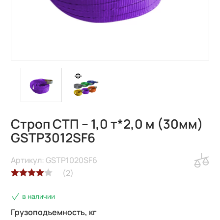
Строп СТП – 1,0 т*2,0 м (30мм)
GSTP3012SF6
Артикул: GSTP1020SF6
(
2
)
Рейтинг
2
в наличии
4.00
из 5
на основе
Грузоподъемность, кг