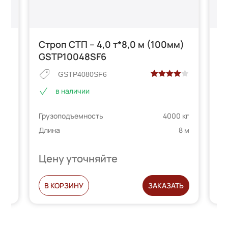
Строп СТП – 4,0 т*8,0 м (100мм)
С
GSTP10048SF6
G
GSTP4080SF6
Рейтинг
2
в наличии
4.00
из 5
е
на основе
 кг
Грузоподъемность
4000 кг
Гр
опроса
телей
пользователей
8 м
Длина
8 м
Дл
Цену уточняйте
Ц
Ь
В КОРЗИНУ
ЗАКАЗАТЬ