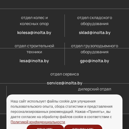
отдел колес и
отдел складского
колесных опор
оборудования
kolesa@inolta.by
sklad@inolta.by
отдел строительной
отдел грузоподъемного
техники
оборудования
lesa@inolta.by
gpo@inolta.by
отдел сервиса
service@inolta.by
дилерский отдел
opt@inolta.by
Наш сайт использует файлы cookie для улучшения
пользовательского опыта, сбора статистики и представления
персонализированных рекомендаций. Нажав «Принять», вы
даете согласие на обработку файлов cookie в соответствии с
© ООО «Инолта» 2010-2026 г. УНП 691302759
Политикой конфиденциальности