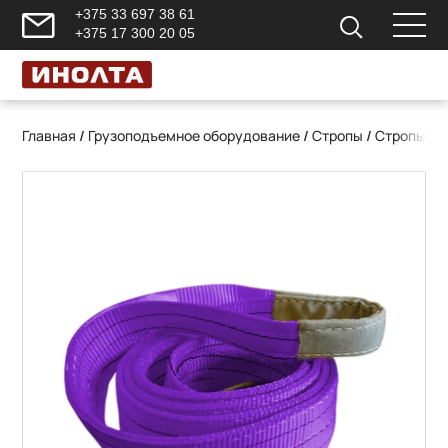
+375 33 697 38 61
+375 17 300 20 05
Главная
/
Грузоподъемное оборудование
/
Стропы
/
Стропы те