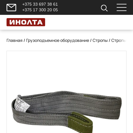
+375 33 697 38 61
+375 17 300 20 05
Главная
/
Грузоподъемное оборудование
/
Стропы
/
Стропы те