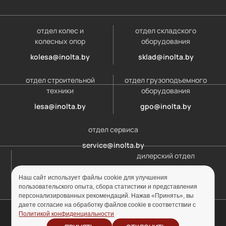
отдел колес и
отдел складского
колесных опор
оборудования
kolesa@inolta.by
sklad@inolta.by
отдел строительной
отдел грузоподъемного
техники
оборудования
lesa@inolta.by
gpo@inolta.by
отдел сервиса
service@inolta.by
дилерский отдел
opt@inolta.by
Наш сайт использует файлы cookie для улучшения
пользовательского опыта, сбора статистики и представления
персонализированных рекомендаций. Нажав «Принять», вы
даете согласие на обработку файлов cookie в соответствии с
© ООО «Инолта» 2010-2026 г. УНП 691302759
Политикой конфиденциальности