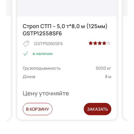
Строп СТП – 5,0 т*8,0 м (125мм)
С
GSTP12558SF6
G
GSTP5080SF6
Рейтинг
2
в наличии
4.00
из 5
е
на основе
 кг
Грузоподъемность
5000 кг
Гр
опроса
телей
пользователей
5 м
Длина
8 м
Дл
Цену уточняйте
Ц
Ь
В КОРЗИНУ
ЗАКАЗАТЬ