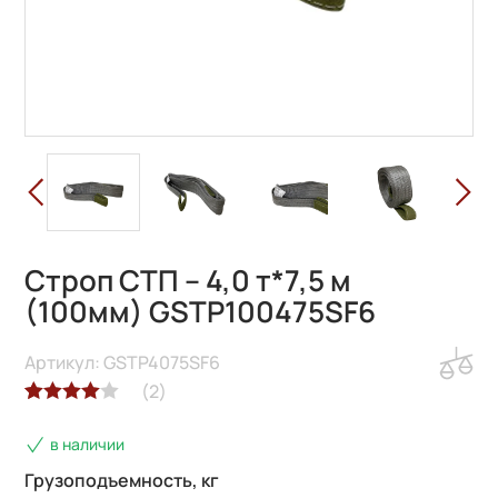
Строп СТП – 4,0 т*7,5 м
(100мм) GSTP100475SF6
Артикул: GSTP4075SF6
(
2
)
Рейтинг
2
в наличии
4.00
из 5
на основе
Грузоподъемность, кг