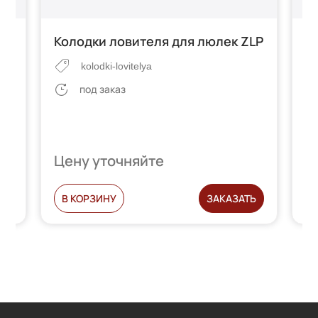
Колодки ловителя для люлек ZLP
Б
kolodki-lovitelya
под заказ
Цену уточняйте
Ц
С
В КОРЗИНУ
ЗАКАЗАТЬ