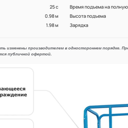
25 c
Время подъема на полную
0.98 м
Высота подъема
1.98 м
Зарядка
ыть изменены производителем в одностороннем порядке. П
тся публичной офертой.