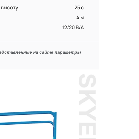
 высоту
25 c
4 м
12/20 В/А
редставленные на сайте параметры