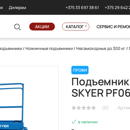
+375 33 697 38 61
+375 29 642 
ия
Дилерам
АКЦИИ
КАТАЛОГ
СЕРВИС И РЕМО
подъемники
/
Ножничные подъемники
/
Несамоходные до 300 кг
/
ПРОФИ
Подъемник
SKYER PF0
(
0
)
Артик
в наличии