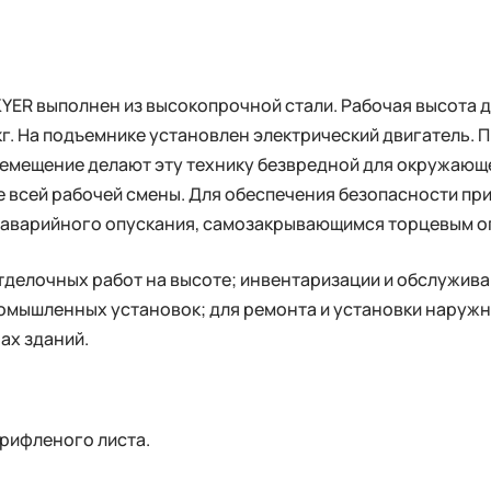
ER выполнен из высокопрочной стали. Рабочая высота д
. На подъемнике установлен электрический двигатель. П
ремещение делают эту технику безвредной для окружающ
е всей рабочей смены. Для обеспечения безопасности п
й аварийного опускания, самозакрывающимся торцевым 
тделочных работ на высоте; инвентаризации и обслужив
омышленных установок; для ремонта и установки наружн
ах зданий.
рифленого листа.