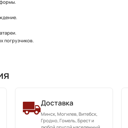
тформы.
ждение.
атареи.
х погрузчиков.
ия
Доставка
Минск, Могилев, Витебск,
Гродно, Гомель, Брест и
любой другой населенный