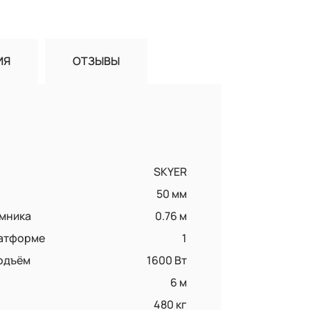
ИЯ
ОТЗЫВЫ
SKYER
50 мм
емника
0.76 м
латформе
1
одъём
1600 Вт
6 м
480 кг