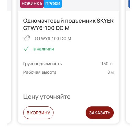
НОВИНКА
ПРОФИ
ХИ
Одномачтовый подъемник SKYER
О
ML
GTWY6-100 DC M
G
GTWY6-100 DC M
в наличии
Грузоподъемность
150 кг
Гр
 кг
Рабочая высота
8 м
Ра
.2 м
Цену уточняйте
Ц
С
В КОРЗИНУ
ЗАКАЗАТЬ