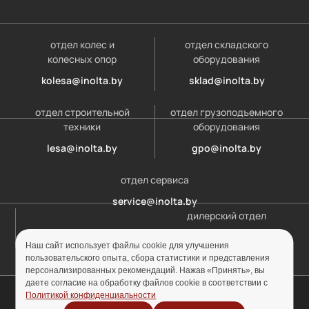
отдел колес и
отдел складского
колесных опор
оборудования
kolesa@inolta.by
sklad@inolta.by
отдел строительной
отдел грузоподъемного
техники
оборудования
lesa@inolta.by
gpo@inolta.by
отдел сервиса
service@inolta.by
дилерский отдел
opt@inolta.by
Наш сайт использует файлы cookie для улучшения
пользовательского опыта, сбора статистики и представления
персонализированных рекомендаций. Нажав «Принять», вы
даете согласие на обработку файлов cookie в соответствии с
© ООО «Инолта» 2010-2026 г. УНП 691302759
Политикой конфиденциальности