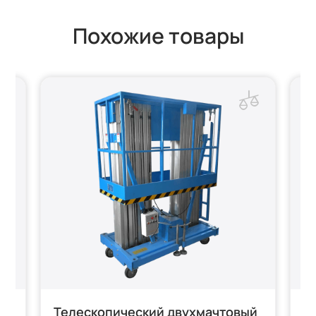
Похожие товары
ER
Телескопический двухмачтовый
Т