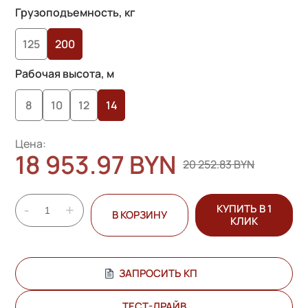
основе
Грузоподъемность, кг
опроса
125
200
пользователей
Рабочая высота, м
8
10
12
14
Цена:
18 953.97 BYN
20 252.83 BYN
-
+
КУПИТЬ В 1
В КОРЗИНУ
КЛИК
ЗАПРОСИТЬ КП
ТЕСТ-ДРАЙВ