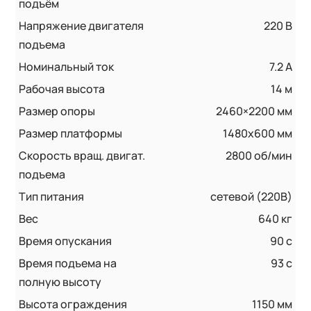
подъём
Напряжение двигателя
220 В
подъема
Номинальный ток
7.2 А
Рабочая высота
14 м
Размер опоры
2460×2200 мм
Размер платформы
1480x600 мм
Скорость вращ. двигат.
2800 об/мин
подъема
Тип питания
сетевой (220В)
Вес
640 кг
Время опускания
90 c
Время подъема на
93 c
полную высоту
Высота ограждения
1150 мм