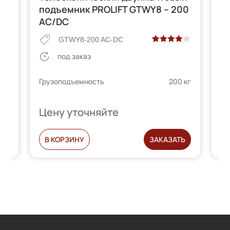
подъемник PROLIFT GTWY8 – 200
п
AC/DC
GTWY8-200 AC-DC
 на
Рейтинг
2
под заказ
4.00
из 5
Гр
 кг
на основе
Грузоподъемность
200 кг
телей
2 м
опроса
пользователей
Цену уточняйте
Ц
С
В КОРЗИНУ
ЗАКАЗАТЬ