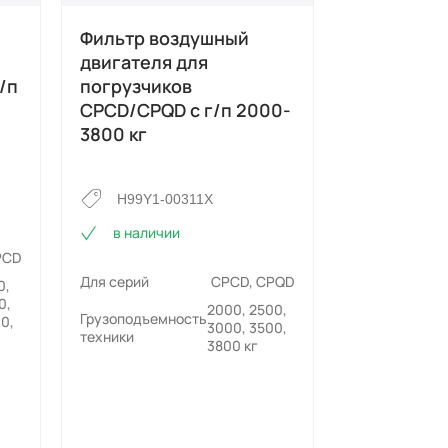
Фильтр воздушный
Фильтр то
двигателя для
сборе с н
/п
погрузчиков
подкачки 
CPCD/CPQD с г/п 2000-
уровня во
3800 кг
C240 ISUZ
погрузчик
1000-3800
H99Y1-00311X
в наличии
8-94367
PCD
в наличи
Для серий
CPCD, CPQD
0,
0,
2000, 2500,
Грузоподъемность
0,
3000, 3500,
Для серий
техники
3800 кг
Грузоподъемн
техники