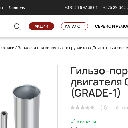
+375 33 697 38 61
+375 29 642 
ия
Дилерам
АКЦИИ
КАТАЛОГ
СЕРВИС И РЕМО
техники
/
Запчасти для вилочных погрузчиков
/
Двигатель и сист
Гильзо-пор
двигателя 
(GRADE-1)
(
0
)
Артик
в наличии