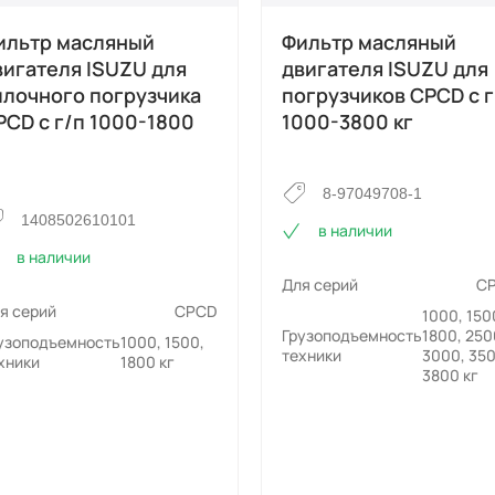
ильтр масляный
Фильтр масляный
вигателя ISUZU для
двигателя ISUZU для
илочного погрузчика
погрузчиков CPCD с г
PCD с г/п 1000-1800
1000-3800 кг
8-97049708-1
1408502610101
в наличии
в наличии
Для серий
C
я серий
CPCD
1000, 150
Грузоподъемность
1800, 250
узоподъемность
1000, 1500,
техники
3000, 350
хники
1800 кг
3800 кг