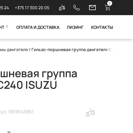
0
25 24
+375 17 300 20 05
НТ
ОПЛАТА И ДОСТАВКА
ЛИЗИНГ
КОНТАКТЫ
емы двигателя
/ Гильзо-поршневая группа двигателя C240 ISUZU
шневая группа
C240 ISUZU
ул: 5878145851