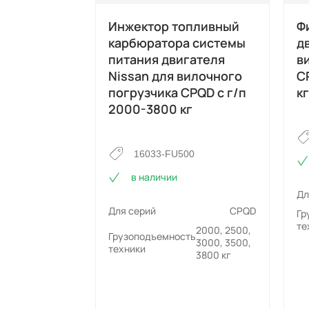
Инжектор топливный
Ф
карбюратора системы
д
питания двигателя
в
Nissan для вилочного
C
погрузчика CPQD с г/п
кг
2000-3800 кг
16033-FU500
в наличии
Дл
Для серий
CPQD
Гр
те
2000, 2500,
Грузоподъемность
3000, 3500,
техники
3800 кг