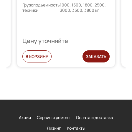
CD
Грузоподъемность
1000, 1500, 1800, 2500,
техники
3000, 3500, 3800 кг
Дл
Гр
те
Цену уточняйте
Ц
Ь
В КОРЗИНУ
ЗАКАЗАТЬ
Акции
Сервис и ремонт
Оплата и доставка
Лизинг
Контакты