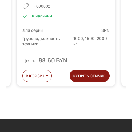
P000002
в наличии
PN
Для серий
SPN
Дл
00
Грузоподъемность
1000, 1500, 2000
Гр
техники
кг
те
88.60 BYN
Цена:
Ц
С
В КОРЗИНУ
КУПИТЬ СЕЙЧАС