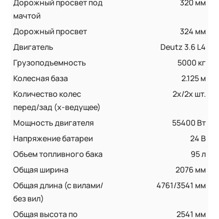
Дорожный просвет под
320 мм
мачтой
Дорожный просвет
324 мм
Двигатель
Deutz 3.6 L4
Грузоподъемность
5000 кг
Колесная база
2.125 м
Количество колес
2x/2x шт.
перед/зад (x-ведущее)
Мощность двигателя
55400 Вт
Напряжение батареи
24 B
Объем топливного бака
95 л
Общая ширина
2076 мм
Общая длина (с вилами/
4761/3541 мм
без вил)
Общая высота по
2541 мм