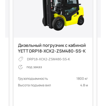
Дизельный погрузчик с кабиной
Д
YETT DRP18-XCK2-ZSM480-SS-K
C
ым
DRP18-XCK2-ZSM480-SS-K
под заказ
Грузоподъемность
1800 кг
Гр
Высота подъема вил
4.8 м
Вы
 кг
8 м