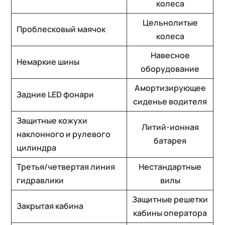
колеса
Цельнолитые
Проблесковый маячок
колеса
Навесное
Немаркие шины
оборудование
Амортизирующее
Задние LED фонари
сиденье водителя
Защитные кожухи
Литий-ионная
наклонного и рулевого
батарея
цилиндра
Третья/четвертая линия
Нестандартные
гидравлики
вилы
Защитные решетки
Закрытая кабина
кабины оператора