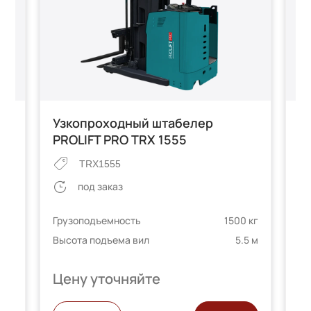
Узкопроходный штабелер
У
PROLIFT PRO TRX 1555
P
TRX1555
под заказ
 кг
Грузоподъемность
1500 кг
Гр
5 м
Высота подъема вил
5.5 м
Вы
Цену уточняйте
Ц