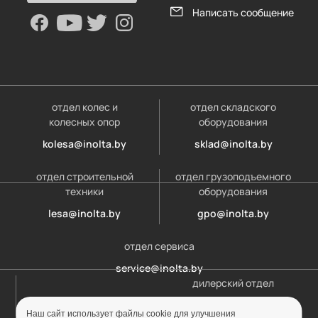
Написать сообщение
отдел колес и
отдел складского
колесных опор
оборудования
kolesa@inolta.by
sklad@inolta.by
отдел строительной
отдел грузоподъемного
техники
оборудования
lesa@inolta.by
gpo@inolta.by
отдел сервиса
service@inolta.by
дилерский отдел
opt@inolta.by
Наш сайт использует файлы cookie для улучшения