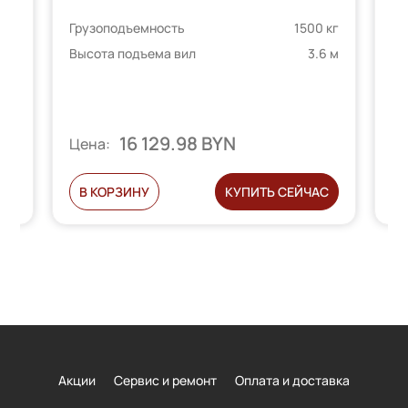
Гр
Грузоподъемность
1500 кг
 кг
Вы
Высота подъема вил
3.6 м
5 м
16 129.98 BYN
Ц
Цена:
Ь
В КОРЗИНУ
КУПИТЬ СЕЙЧАС
Акции
Сервис и ремонт
Оплата и доставка