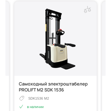
Самоходный электроштабелер
С
PROLIFT M2 SDK 1536
п
SDK1536 M2
в наличии