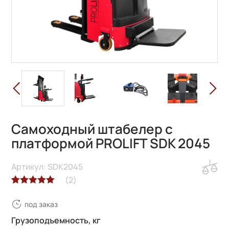
Самоходный штабелер с
платформой PROLIFT SDK 2045
Артикул: SDK2045
(
2
)
Рейтинг
2
под заказ
5.00
из 5 на
основе
Грузоподъемность, кг