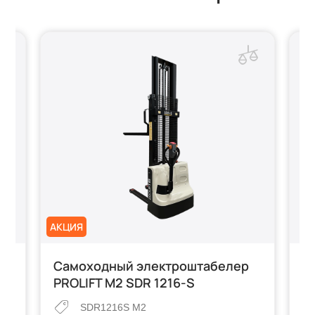
АКЦИЯ
р
Самоходный электроштабелер
С
PROLIFT M2 SDR 1216-S
S
п
SDR1216S M2