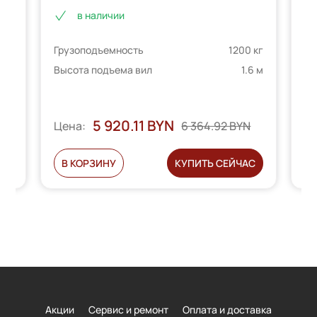
в наличии
 кг
Грузоподъемность
1200 кг
Гр
6 м
Высота подъема вил
1.6 м
Вы
5 920.11 BYN
Ц
6 364.92 BYN
Цена:
С
В КОРЗИНУ
КУПИТЬ СЕЙЧАС
Акции
Сервис и ремонт
Оплата и доставка