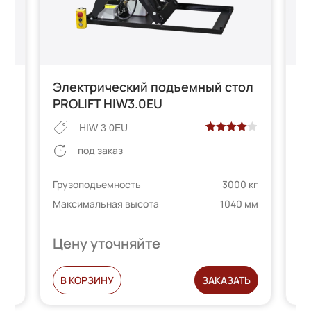
ол
Электрический подъемный стол
П
PROLIFT HIW3.0EU
H
HIW 3.0EU
Рейтинг
2
под заказ
 на
4.00
из 5
на основе
 кг
Грузоподъемность
3000 кг
Гр
опроса
 мм
Максимальная высота
1040 мм
телей
пользователей
Ма
Цену уточняйте
Ц
Ь
В КОРЗИНУ
ЗАКАЗАТЬ