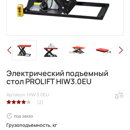
Электрический подъемный
стол PROLIFT HIW3.0EU
Артикул: HIW 3.0EU
(
2
)
Рейтинг
2
под заказ
4.00
из 5
на основе
Грузоподъемность, кг