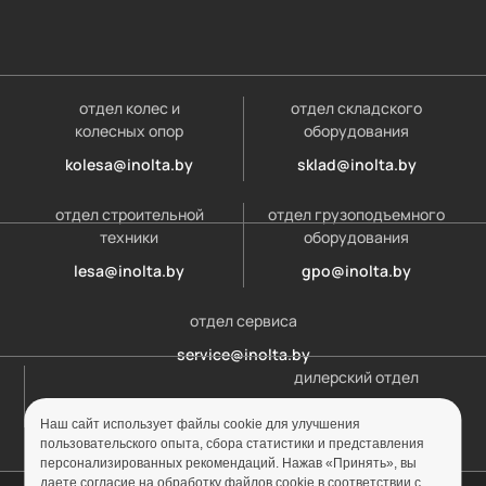
отдел колес и
отдел складского
колесных опор
оборудования
kolesa@inolta.by
sklad@inolta.by
отдел строительной
отдел грузоподъемного
техники
оборудования
lesa@inolta.by
gpo@inolta.by
отдел сервиса
service@inolta.by
дилерский отдел
opt@inolta.by
Наш сайт использует файлы cookie для улучшения
пользовательского опыта, сбора статистики и представления
персонализированных рекомендаций. Нажав «Принять», вы
даете согласие на обработку файлов cookie в соответствии с