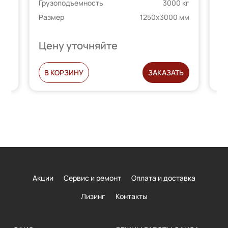
 кг
Грузоподъемность
3000 кг
Гр
 мм
Размер
1250х3000 мм
Ра
Цену уточняйте
Ц
Ь
В КОРЗИНУ
ЗАКАЗАТЬ
Акции
Сервис и ремонт
Оплата и доставка
Лизинг
Контакты