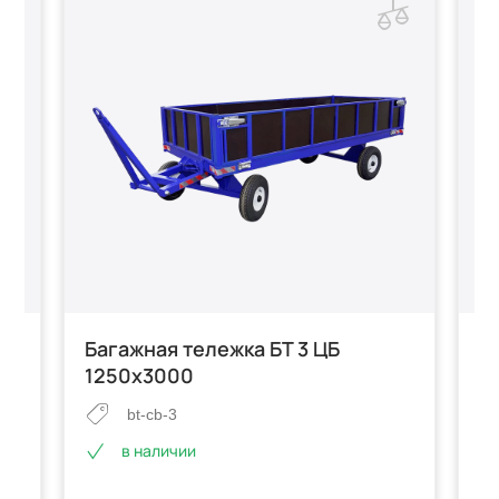
Багажная тележка БТ 3 ЦБ
Б
1250х3000
1
bt-cb-3
в наличии