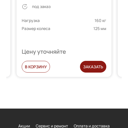
под заказ
Нагрузка
160 кг
 кг
На
Размер колеса
125 мм
 мм
Ди
Цену уточняйте
Ц
Ь
В КОРЗИНУ
ЗАКАЗАТЬ
Акции
Сервис и ремонт
Оплата и доставка