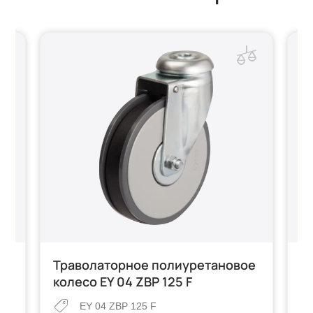
ра
Траволаторное полиуретановое
К
BP
колесо EY 04 ZBP 125 F
п
12
EY 04 ZBP 125 F