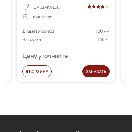
EM01VKV100F
Рейтинг
2
под заказ
е
4.00
из 5
 мм
Ди
на основе
Диаметр колеса
100 мм
 кг
телей
На
опроса
Нагрузка
140 кг
пользователей
Цену уточняйте
Ц
Ь
В КОРЗИНУ
ЗАКАЗАТЬ