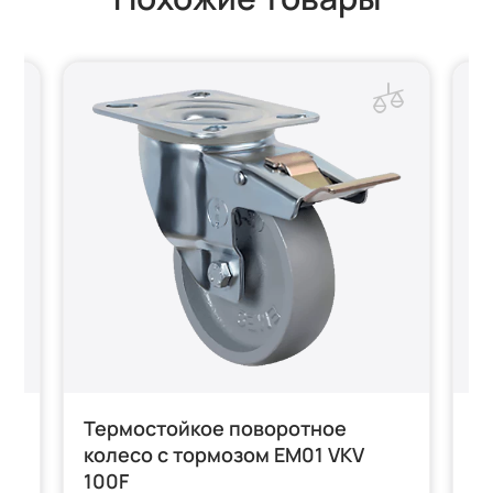
Термостойкое поворотное
Т
0F
колесо с тормозом EM01 VKV
1
100F