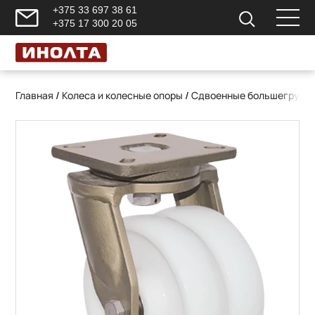
+375 33 697 38 61
+375 17 300 20 05
Главная
/
Колеса и колесные опоры
/
Сдвоенные большегрузны