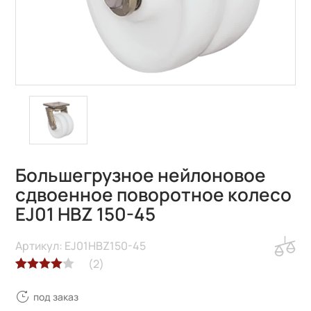
Большегрузное нейлоновое
сдвоенное поворотное колесо
EJ01 HBZ 150-45
Артикул: EJ01HBZ150-45
(
2
)
Рейтинг
2
под заказ
4.00
из 5