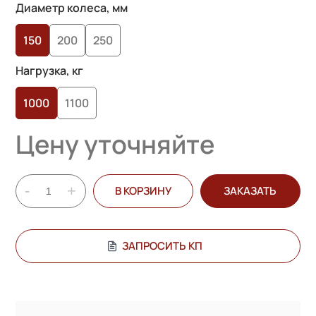
на основе
Диаметр колеса, мм
опроса
150
200
250
пользователей
Нагрузка, кг
1000
1100
Цену уточняйте
-
+
В КОРЗИНУ
ЗАКАЗАТЬ
ЗАПРОСИТЬ КП