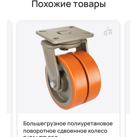
Похожие товары
ое
Большегрузное полиуретановое
Б
поворотное сдвоенное колесо
п