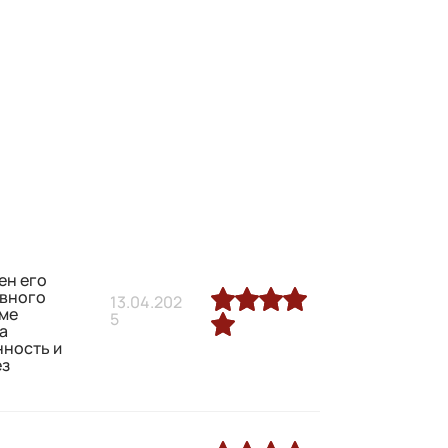
ен его
ивного
13.04.202
еме
5
на
нность и
ез