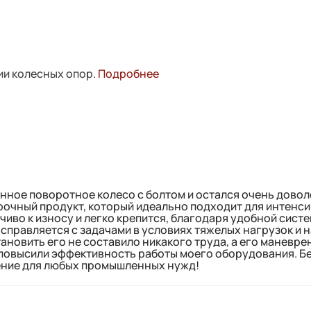
ии колесных опор.
Подробнее
ное поворотное колесо с болтом и остался очень довол
прочный продукт, который идеально подходит для интенс
чиво к износу и легко крепится, благодаря удобной сист
 справляется с задачами в условиях тяжелых нагрузок и 
ановить его не составило никакого труда, а его маневре
повысили эффективность работы моего оборудования. Б
ение для любых промышленных нужд!