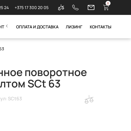
0
25 24
+375 17 300 20 05
НТ
ОПЛАТА И ДОСТАВКА
ЛИЗИНГ
КОНТАКТЫ
63
ное поворотное
олтом SCt 63
ул: SCt63