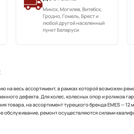
Минск, Могилев, Витебск,
Гродно, Гомель, Брест и
любой другой населенный
пункт Беларуси
с
 на весь ассортимент, в рамках которой возможен ремо
енного дефекта. Для колес, колесных опор и роликов га
ия товара, на ассортимент турецкого бренда EMES — 12 
ное обслуживание, ремонт осуществляются силами квали