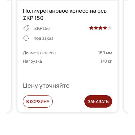
Полиуретановое колесо на ось
П
ZKP 150
к
1
ZKP150
Рейтинг
2
под заказ
4.00
из 5
е
на основе
Диаметр колеса
150 мм
 мм
опроса
Ди
Нагрузка
170 кг
телей
пользователей
 кг
На
Цену уточняйте
Ц
Ь
В КОРЗИНУ
ЗАКАЗАТЬ