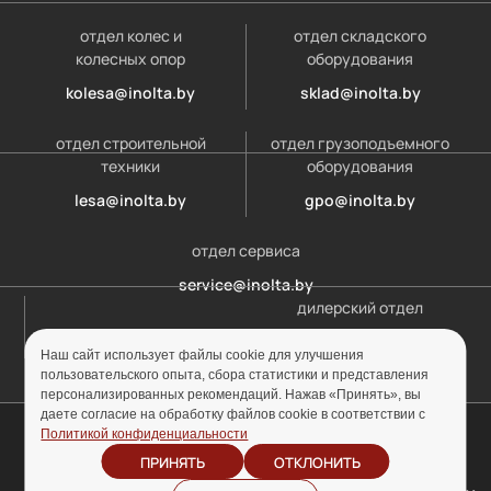
отдел колес и
отдел складского
колесных опор
оборудования
kolesa@inolta.by
sklad@inolta.by
отдел строительной
отдел грузоподъемного
техники
оборудования
lesa@inolta.by
gpo@inolta.by
отдел сервиса
service@inolta.by
дилерский отдел
opt@inolta.by
Наш сайт использует файлы cookie для улучшения
пользовательского опыта, сбора статистики и представления
персонализированных рекомендаций. Нажав «Принять», вы
даете согласие на обработку файлов cookie в соответствии с
© ООО «Инолта» 2010-2026 г. УНП 691302759
Политикой конфиденциальности
ПРИНЯТЬ
ОТКЛОНИТЬ
Отзыв согласия на
Политика