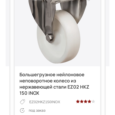
со
Большегрузное нейлоновое
Н
KZ
неповоротное колесо из
п
нержавеющей стали EZ02 HKZ
E
150 INOX
EZ02HKZ150INOX
Рейтинг
2
под заказ
е
4.00
из 5