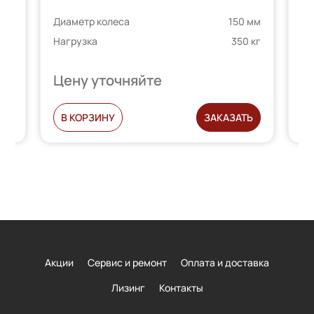
 мм
Ди
на основе
Диаметр колеса
150 мм
 кг
На
телей
опроса
Нагрузка
350 кг
пользователей
Цену уточняйте
Ц
Ь
В КОРЗИНУ
ЗАКАЗАТЬ
Акции
Сервис и ремонт
Оплата и доставка
Лизинг
Контакты