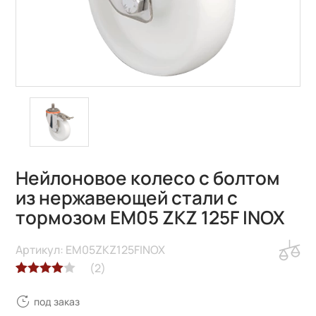
Нейлоновое колесо с болтом
из нержавеющей стали с
тормозом EM05 ZKZ 125F INOX
Артикул: EM05ZKZ125FINOX
(
2
)
Рейтинг
2
под заказ
4.00
из 5