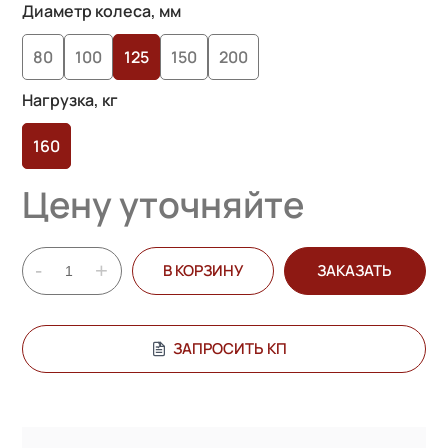
на основе
Диаметр колеса, мм
опроса
80
100
125
150
200
пользователей
Нагрузка, кг
160
Цену уточняйте
-
+
В КОРЗИНУ
ЗАКАЗАТЬ
ЗАПРОСИТЬ КП