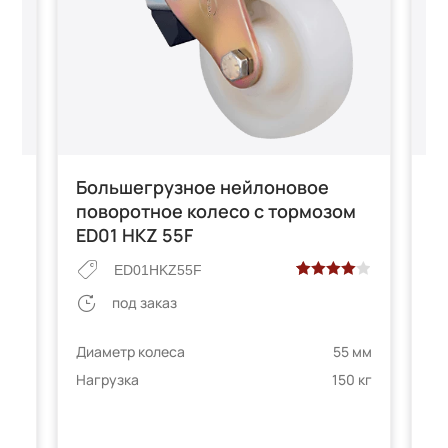
Большегрузное нейлоновое
К
поворотное колесо с тормозом
п
ED01 HKZ 55F
ED01HKZ55F
Рейтинг
2
под заказ
е
4.00
из 5
 мм
Ди
на основе
Диаметр колеса
55 мм
 кг
телей
На
опроса
Нагрузка
150 кг
пользователей