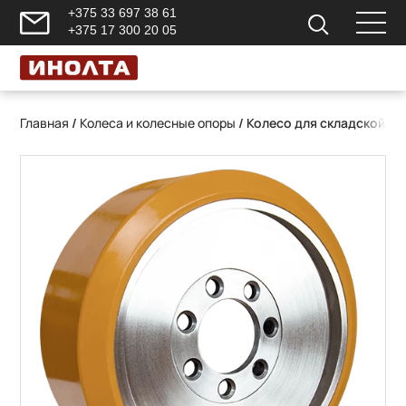
+375 33 697 38 61
+375 17 300 20 05
Главная
/
Колеса и колесные опоры
/ Колесо для складской те