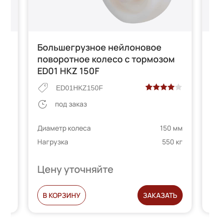
Большегрузное нейлоновое
Б
м
поворотное колесо с тормозом
п
ED01 HKZ 150F
E
ED01HKZ150F
Рейтинг
2
под заказ
4.00
из 5
е
на основе
 мм
Диаметр колеса
150 мм
Ди
опроса
 кг
Нагрузка
550 кг
На
телей
пользователей
Цену уточняйте
Ц
Ь
В КОРЗИНУ
ЗАКАЗАТЬ