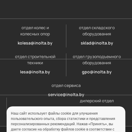
отдел колес и
отдел складского
колесных опор
оборудования
kolesa@inolta.by
sklad@inolta.by
отдел строительной
отдел грузоподъемного
техники
оборудования
lesa@inolta.by
gpo@inolta.by
отдел сервиса
service@inolta.by
дилерский отдел
opt@inolta.by
Наш сайт использует файлы cookie для улучшения
пользовательского опыта, сбора статистики и представления
персонализированных рекомендаций. Нажав «Принять», вы
даете согласие на обработку файлов cookie в соответствии с