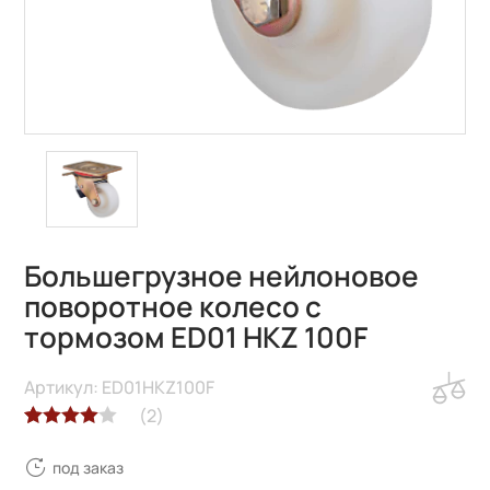
Большегрузное нейлоновое
поворотное колесо с
тормозом ED01 HKZ 100F
Артикул: ED01HKZ100F
(
2
)
Рейтинг
2
под заказ
4.00
из 5