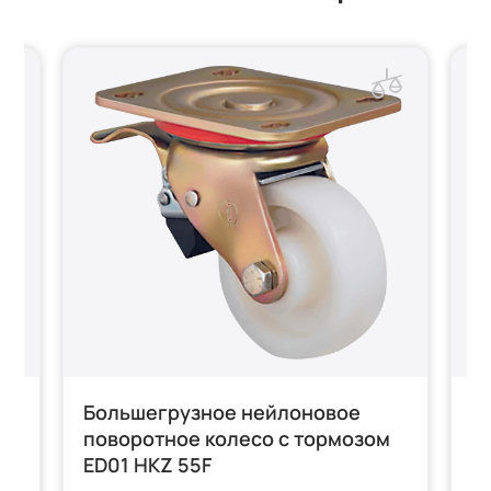
Большегрузное нейлоновое
Б
поворотное колесо с тормозом
к
ED01 HKZ 55F