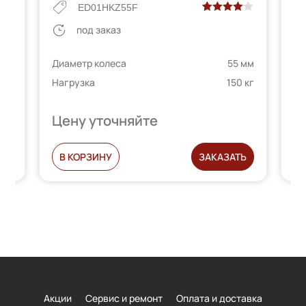
ED01HKZ55F
Рейтинг
2
под заказ
е
4.00
из 5
 мм
Ди
на основе
Диаметр колеса
55 мм
 кг
На
телей
опроса
Нагрузка
150 кг
пользователей
Цену уточняйте
Ц
Ь
В КОРЗИНУ
ЗАКАЗАТЬ
Акции
Сервис и ремонт
Оплата и доставка