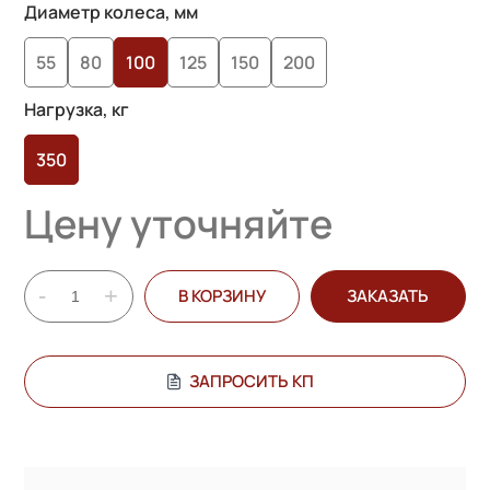
на основе
Диаметр колеса, мм
опроса
55
80
100
125
150
200
пользователей
Нагрузка, кг
350
Цену уточняйте
-
+
В КОРЗИНУ
ЗАКАЗАТЬ
ЗАПРОСИТЬ КП