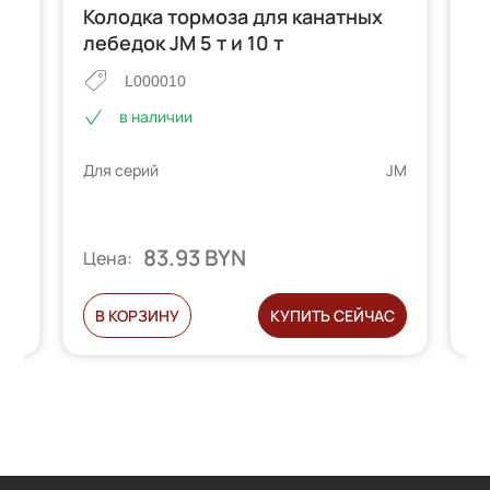
Колодка тормоза для канатных
М
лебедок JM 5 т и 10 т
с
L000010
в наличии
 MD
Для серий
JM
Дл
83.93 BYN
Цена:
Ц
С
В КОРЗИНУ
КУПИТЬ СЕЙЧАС