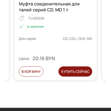
ей
Муфта соединительная для
М
талей серий CD, MD 1 т
с
TL000036
в наличии
 MD
Для серий
CD, CDL, CDS, MD
Дл
20.16 BYN
Цена:
Ц
С
В КОРЗИНУ
КУПИТЬ СЕЙЧАС