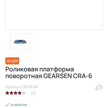
АКЦИЯ
Роликовая платформа
поворотная GEARSEN CRA-6
Артикул: GCRA 80
(
2
)
Рейтинг
2
в наличии
4.00
из 5