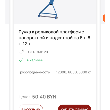
АК
Ручка к роликовой платформе
Р
поворотной и подкатной на 6 т, 8
G
т, 12 т
GCRR60120
в наличии
е
 кг
Гр
Грузоподъемность
12000, 6000, 8000 кг
телей
 мм
Га
50.40 BYN
Цена:
Ц
С
В КОРЗИНУ
КУПИТЬ СЕЙЧАС