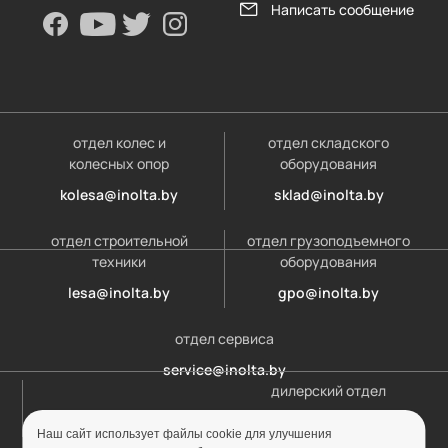
Написать сообщение
отдел колес и
отдел складского
колесных опор
оборудования
kolesa@inolta.by
sklad@inolta.by
отдел строительной
отдел грузоподъемного
техники
оборудования
lesa@inolta.by
gpo@inolta.by
отдел сервиса
service@inolta.by
дилерский отдел
opt@inolta.by
Наш сайт использует файлы cookie для улучшения