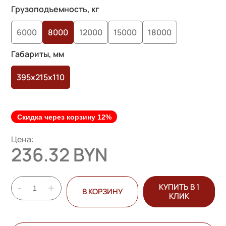
на основе
Грузоподъемность, кг
опроса
6000
8000
12000
15000
18000
пользователей
Габариты, мм
395x215x110
Скидка через корзину 12%
Цена:
236.32 BYN
-
+
КУПИТЬ В 1
В КОРЗИНУ
КЛИК