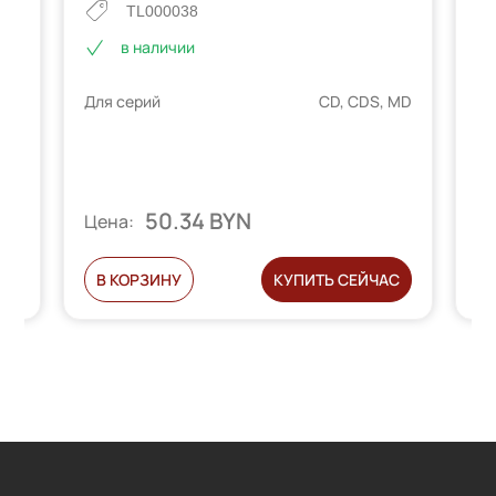
TL000038
в наличии
Для серий
CD, CDS, MD
Дл
 кг
50.34 BYN
Цена:
Ц
С
В КОРЗИНУ
КУПИТЬ СЕЙЧАС