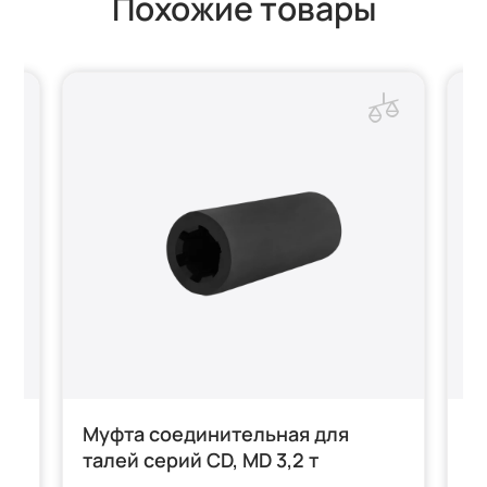
Похожие товары
го
Муфта соединительная для
М
талей серий CD, MD 3,2 т
с