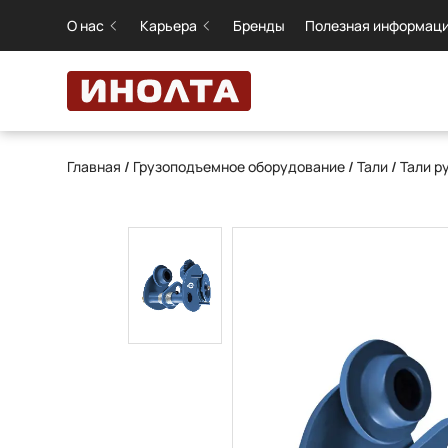
О нас
Карьера
Бренды
Полезная информац
Главная
/
Грузоподъемное оборудование
/
Тали
/
Тали р