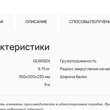
ВА
ОПИСАНИЕ
СПОСОБЫ ПОЛУЧЕН
ктеристики
GEARSEN
Грузоподъемность
9.75 кг
Радиус закругления не м
350x300x230 мм
Ширина балки
9 м
ыть изменены производителем в одностороннем порядке. П
тся публичной офертой.