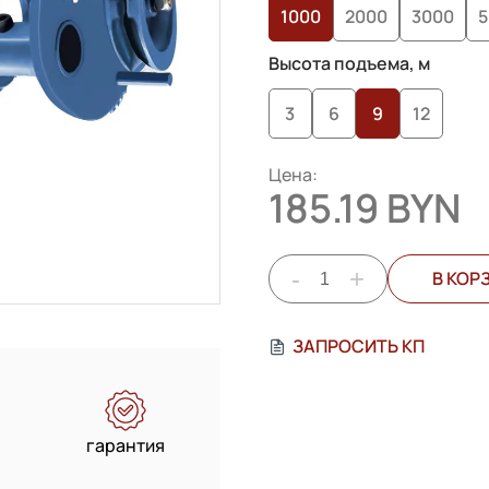
1000
2000
3000
5
пользователей
Высота подъема, м
3
6
9
12
Цена:
185.19 BYN
-
+
В КОР
ЗАПРОСИТЬ КП
гарантия