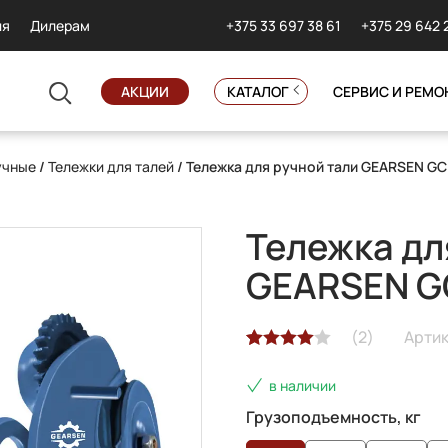
+375 33 697 38 61
+375 29 642 
ия
Дилерам
АКЦИИ
КАТАЛОГ
СЕРВИС И РЕМО
учные
/
Тележки для талей
/ Тележка для ручной тали GEARSEN GC
Тележка дл
GEARSEN GC
(
2
)
Артик
Рейтинг
2
в наличии
4.00
из 5
на основе
Грузоподъемность, кг
опроса