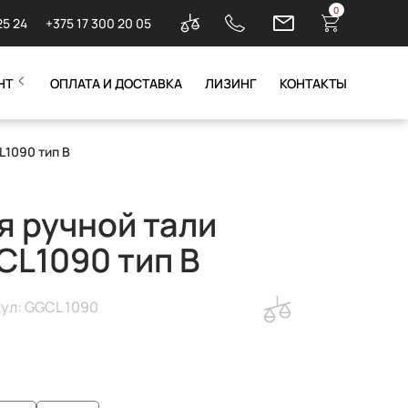
0
25 24
+375 17 300 20 05
НТ
ОПЛАТА И ДОСТАВКА
ЛИЗИНГ
КОНТАКТЫ
L1090 тип B
я ручной тали
L1090 тип B
ул: GGCL 1090