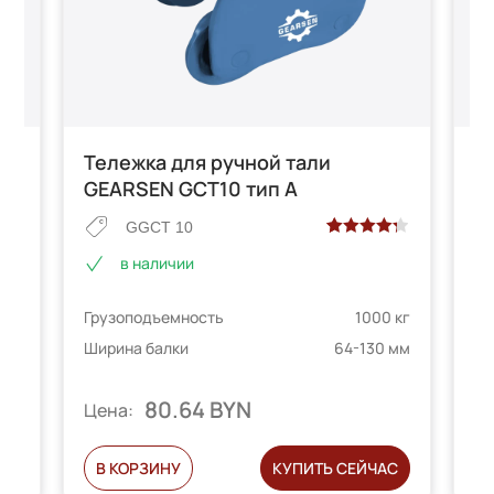
Тележка для ручной тали
Т
GEARSEN GCT10 тип А
G
GGCT 10
Рейтинг
3
в наличии
4.33
из 5
е
на основе
 кг
Грузоподъемность
1000 кг
Гр
опроса
телей
пользователей
 мм
Ширина балки
64-130 мм
Ши
80.64 BYN
Цена:
Ц
С
В КОРЗИНУ
КУПИТЬ СЕЙЧАС