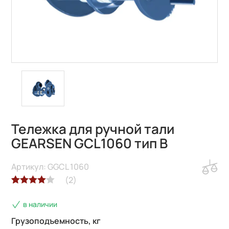
Тележка для ручной тали
GEARSEN GCL1060 тип B
Артикул: GGCL 1060
(
2
)
Рейтинг
2
в наличии
4.00
из 5
на основе
Грузоподъемность, кг