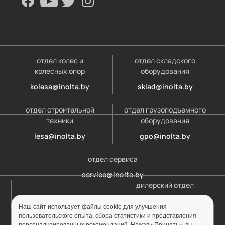
отдел колес и
отдел складского
колесных опор
оборудования
kolesa@inolta.by
sklad@inolta.by
отдел строительной
отдел грузоподъемного
техники
оборудования
lesa@inolta.by
gpo@inolta.by
отдел сервиса
service@inolta.by
дилерский отдел
opt@inolta.by
Наш сайт использует файлы cookie для улучшения
пользовательского опыта, сбора статистики и представления