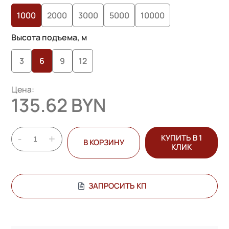
опроса
1000
2000
3000
5000
10000
пользователей
Высота подъема, м
3
6
9
12
Цена:
135.62 BYN
-
+
КУПИТЬ В 1
В КОРЗИНУ
КЛИК
ЗАПРОСИТЬ КП