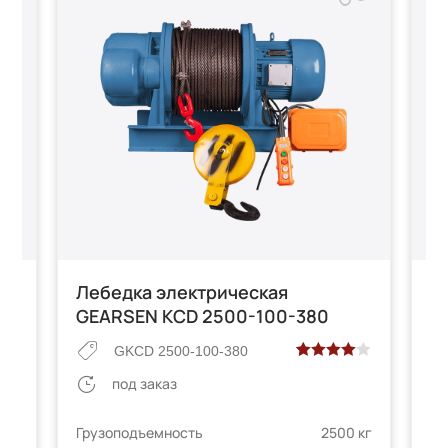
Лебедка электрическая
Л
GEARSEN KCD 2500-100-380
G
GKCD 2500-100-380
Рейтинг
2
под заказ
 на
4.00
из 5
на основе
Грузоподъемность
2500 кг
 кг
Гр
опроса