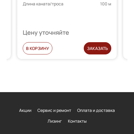
Длина каната/троса
100 м
телей
пользователей
0 м
Дл
Цену уточняйте
Ц
С
В КОРЗИНУ
ЗАКАЗАТЬ
Акции
Сервис и ремонт
Оплата и доставка
Лизинг
Контакты