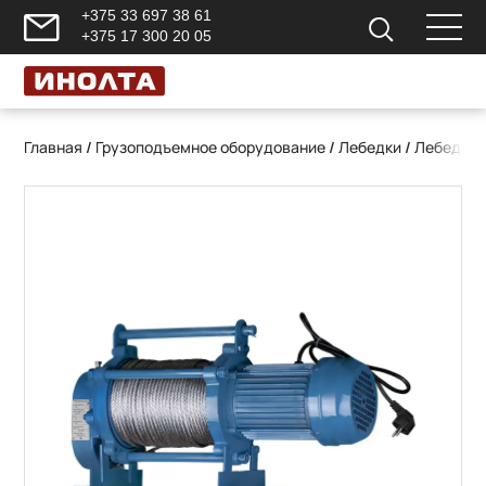
+375 33 697 38 61
+375 17 300 20 05
Главная
/
Грузоподъемное оборудование
/
Лебедки
/
Лебедки 