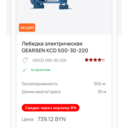
АКЦИЯ
Лебедка электрическая
Л
GEARSEN KCD 500-30-220
G
GKCD 500-30-220
Рейтинг
3
в наличии
 на
4.33
из 5
на основе
 кг
Грузоподъемность
500 кг
Гр
опроса
телей
пользователей
0 м
Длина каната/троса
30 м
Дл
Скидка через корзину 8%
739.12 BYN
Ц
Цена: