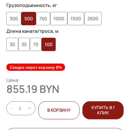
основе
Грузоподъемность, кг
опроса
300
500
750
1000
1500
2500
пользователей
Длина каната/троса, м
30
35
70
100
Скидка через корзину 8%
Цена:
855.19 BYN
-
+
КУПИТЬ В 1
В КОРЗИНУ
КЛИК