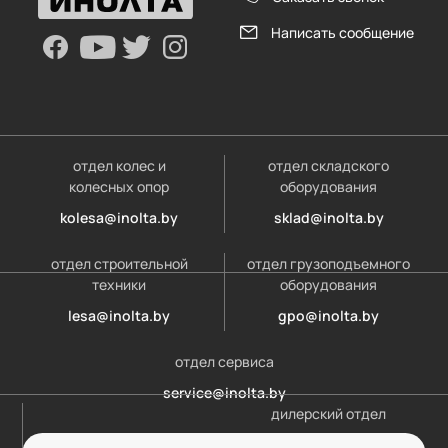
Написать сообщение
отдел колес и
отдел складского
колесных опор
оборудования
kolesa@inolta.by
sklad@inolta.by
отдел строительной
отдел грузоподъемного
техники
оборудования
lesa@inolta.by
gpo@inolta.by
отдел сервиса
service@inolta.by
дилерский отдел
opt@inolta.by