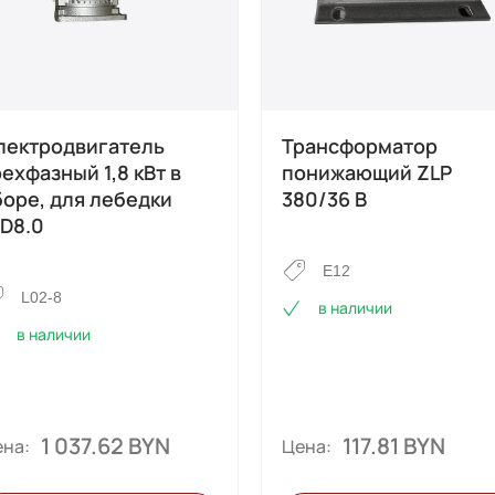
лектродвигатель
Трансформатор
ехфазный 1,8 кВт в
понижающий ZLP
боре, для лебедки
380/36 В
TD8.0
E12
L02-8
в наличии
в наличии
1 037.62 BYN
117.81 BYN
на:
Цена: