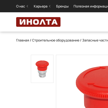
О нас
Карьера
Бренды
Полезная информац
Главная
/
Строительное оборудование
/
Запасные част