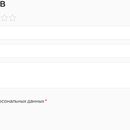
в
ерсональных данных
*