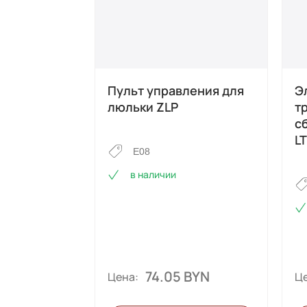
Пульт управления для
Э
люльки ZLP
тр
с
L
E08
в наличии
74.05 BYN
Цена:
Це