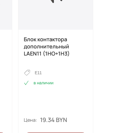
Блок контактора
Выключат
дополнительный
дифферен
LAEN11 (1HO+1H3)
автоматич
Е11
Е14
в наличии
в наличи
19.34 BYN
116.
Цена:
Цена: