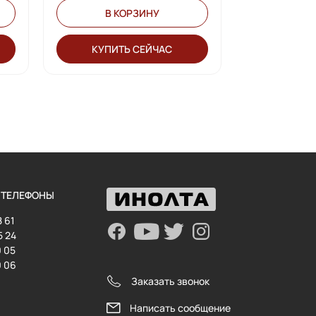
В КОРЗИНУ
В К
КУПИТЬ СЕЙЧАС
КУПИТ
 ТЕЛЕФОНЫ
8 61
5 24
0 05
0 06
Заказать звонок
Написать сообщение