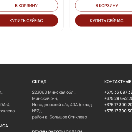
В КОРЗИНУ
В КОРЗИНУ
КУПИТЬ СЕЙЧАС
КУПИТЬ СЕЙЧАС
СКЛАД
КОНТАКТНЫЕ
.,
223060 Минская обл.,
+375 33 697 3
Минский р-н,
+375 29 642 2
40А-4,
Новодворский с/с, 40А (склад
+375 17 300 2
тиклево
№2),
+375 17 300 3
район д. Большое Стиклево
ИСА
РЕЖИМ РАБОТЫ СКЛАДА