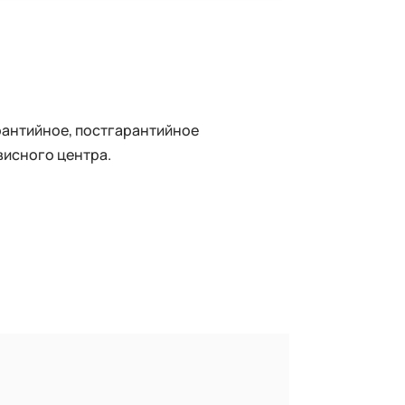
рантийное, постгарантийное
висного центра.