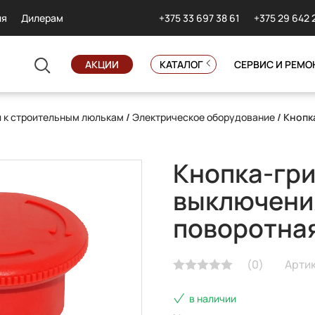
+375 33 697 38 61
+375 29 642 
ия
Дилерам
АКЦИИ
КАТАЛОГ
СЕРВИС И РЕМО
и к строительным люлькам
/
Электрическое оборудование
/ Кнопк
Кнопка-гри
выключения
поворотна
(
0
)
Артик
в наличии