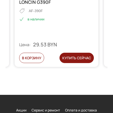
LONCIN G390F
L
AF-390F
в наличии
29.53 BYN
Цена:
Ц
С
В КОРЗИНУ
КУПИТЬ СЕЙЧАС
Акции
Сервис и ремонт
Оплата и доставка