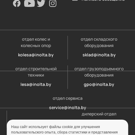
отдел колес и
отдел складского
колесных опор
оборудования
kolesa@inolta.by
sklad@inolta.by
отдел строительной
отдел грузоподъемного
техники
оборудования
lesa@inolta.by
gpo@inolta.by
отдел сервиса
service@inolta.by
дилерский отдел
opt@inolta.by
Наш сайт использует файлы cookie для улучшения
пользовательского опыта, сбора статистики и представления