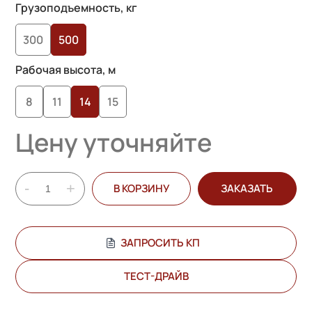
основе
Грузоподъемность, кг
опроса
300
500
пользователей
Рабочая высота, м
8
11
14
15
Цену уточняйте
-
+
В КОРЗИНУ
ЗАКАЗАТЬ
ЗАПРОСИТЬ КП
ТЕСТ-ДРАЙВ