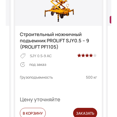
НО
Строительный ножничный
Н
подъемник PROLIFT SJY0.5 – 9
п
(PROLIFT PF1105)
SJY 0.5-9 AC
Рейтинг
2
под заказ
 на
4.00
из 5
Гр
на основе
 кг
Грузоподъемность
500 кг
Ра
опроса
4 м
телей
пользователей
Цену уточняйте
Ц
Ь
В КОРЗИНУ
ЗАКАЗАТЬ