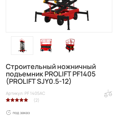
Строительный ножничный
подъемник PROLIFT PF1405
(PROLIFT SJY0.5-12)
Артикул: PF 1405AC
(
2
)
Рейтинг
2
под заказ
5.00
из 5 на