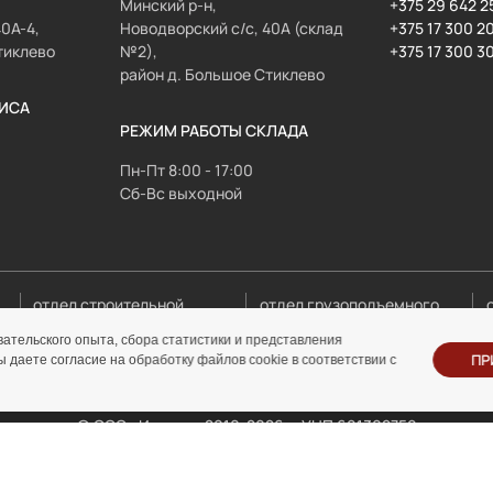
Минский р-н,
+375 29 642 2
40А-4,
Новодворский с/с, 40А (склад
+375 17 300 2
тиклево
№2),
+375 17 300 3
район д. Большое Стиклево
ИСА
РЕЖИМ РАБОТЫ СКЛАДА
Пн-Пт 8:00 - 17:00
Сб-Вс выходной
отдел строительной
отдел грузоподъемного
техники
оборудования
ательского опыта, сбора статистики и представления
ПР
даете согласие на обработку файлов cookie в соответствии с
lesa@inolta.by
gpo@inolta.by
© ООО «Инолта» 2010-2026 г. УНП 691302759
денциальности
Отзыв согласия на обработку перс