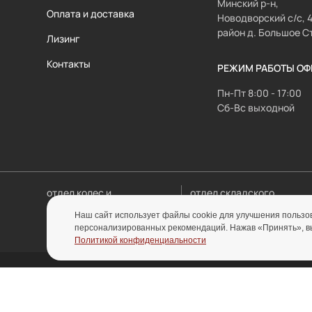
Минский р-н,
Оплата и доставка
Новодворский с/с, 
район д. Большое С
Лизинг
Контакты
РЕЖИМ РАБОТЫ ОФ
Пн-Пт 8:00 - 17:00
Сб-Вс выходной
отдел колес и
отдел складского
колесных опор
оборудования
Наш сайт использует файлы cookie для улучшения пользов
персонализированных рекомендаций. Нажав «Принять», вы 
kolesa@inolta.by
sklad@inolta.by
Политикой конфиденциальности
Политика конфи