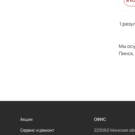
В К
1
резу
Мы осу
Пинск,
Акции
ОФИС
Сервис и ремонт
223060 Минская обл