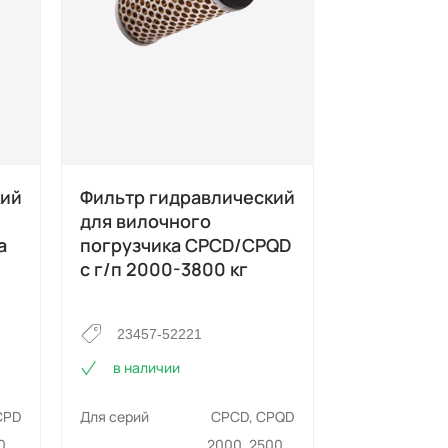
кий
Фильтр гидравлический
Фильтр ги
для вилочного
обратный 
а
погрузчика CPCD/CPQD
вилочного
с г/п 2000-3800 кг
CPCD с г/
кг
23457-52221
H24C7-5
в наличии
в наличи
CPD
Для серий
CPCD, CPQD
Для серий
0,
2000, 2500,