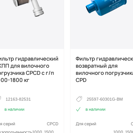
ильтр гидравлический
Фильтр гидравличес
КПП для вилочного
возвратный для
огрузчика CPCD с г/п
вилочного погрузчик
000-1800 кг
CPD
12163-82531
25597-60301G-BM
в наличии
в наличии
я серий
CPCD
Для серий
узоподъемность
1000, 1500,
1000, 150