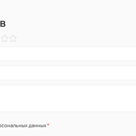
в
ерсональных данных
*