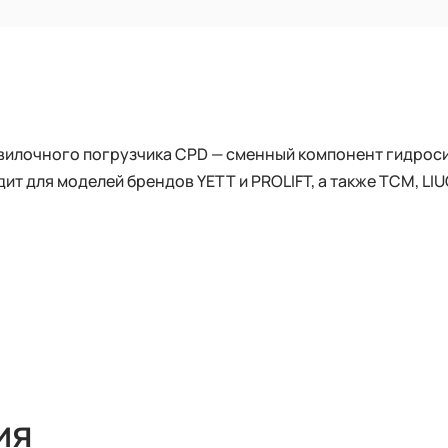
вилочного погрузчика CPD — сменный компонент гидрос
ит для моделей брендов YETT и PROLIFT, а также TCM, LI
ия