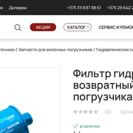
+375 33 697 38 61
+375 29 642 
ия
Дилерам
АКЦИИ
КАТАЛОГ
СЕРВИС И РЕМО
техники
/
Запчасти для вилочных погрузчиков
/
Гидравлическая 
Фильтр гид
возвратный
погрузчика
(
0
)
Арти
в наличии