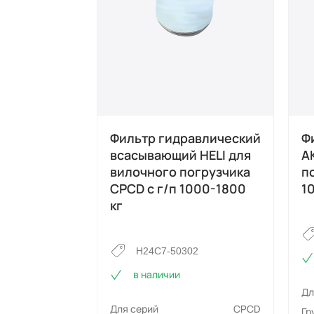
Фильтр гидравлический
Ф
всасывающий HELI для
А
вилочного погрузчика
п
CPCD с г/п 1000-1800
1
кг
H24C7-50302
в наличии
Дл
Для серий
CPCD
Гр