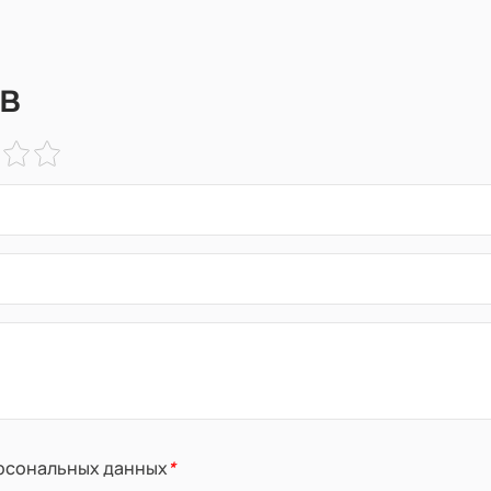
в
ерсональных данных
*