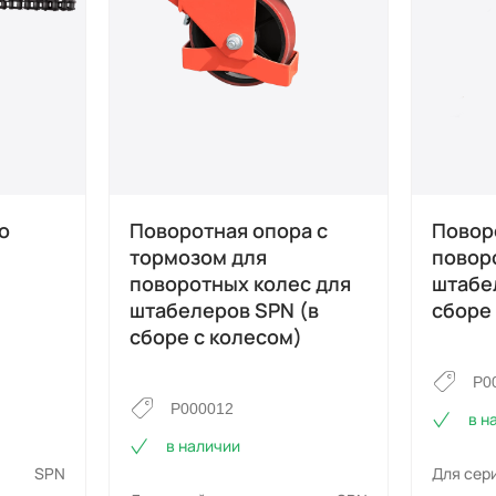
о
Поворотная опора с
Повор
тормозом для
повор
поворотных колес для
штабе
штабелеров SPN (в
сборе 
сборе с колесом)
P0
P000012
в н
в наличии
SPN
Для сер