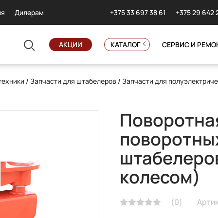
+375 33 697 38 61
+375 29 642 
ия
Дилерам
АКЦИИ
КАТАЛОГ
СЕРВИС И РЕМО
техники
/
Запчасти для штабелеров
/
Запчасти для полуэлектрич
Поворотная
поворотных
штабелеров
колесом)
(
0
)
Артик