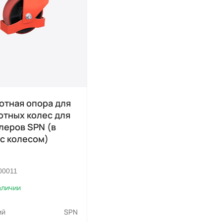
отная опора для
отных колес для
леров SPN (в
с колесом)
00011
аличии
ий
SPN