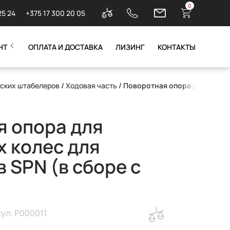
0
25 24
+375 17 300 20 05
НТ
ОПЛАТА И ДОСТАВКА
ЛИЗИНГ
КОНТАКТЫ
еских штабелеров
/
Ходовая часть
/ Поворотная опора для поворо
 опора для
 колес для
 SPN (в сборе с
ул: P000011