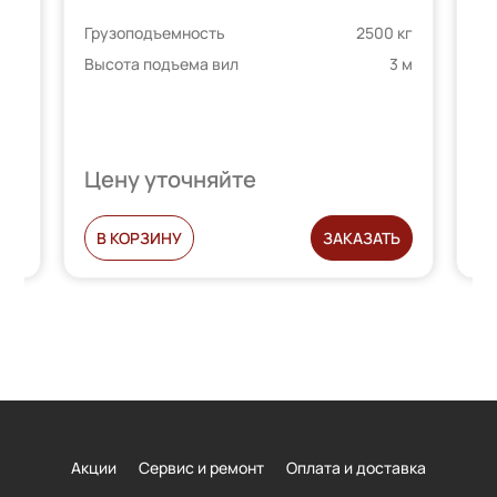
 кг
Грузоподъемность
2500 кг
Гр
4 м
Высота подъема вил
3 м
Вы
Цену уточняйте
Ц
Ь
В КОРЗИНУ
ЗАКАЗАТЬ
Акции
Сервис и ремонт
Оплата и доставка