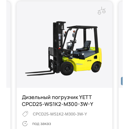
LI-
T
Дизельный погрузчик YETT
Э
CPCD25-WS1K2-M300-3W-Y
C
CPCD25-WS1K2-M300-3W-Y
под заказ