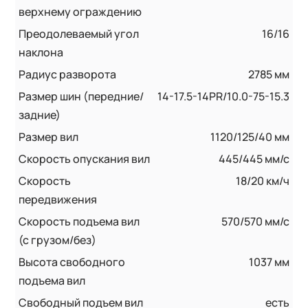
верхнему ограждению
Преодолеваемый угол
16/16
наклона
Радиус разворота
2785 мм
Размер шин (передние/
14-17.5-14PR/10.0-75-15.3
задние)
Размер вил
1120/125/40 мм
Скорость опускания вил
445/445 мм/с
Скорость
18/20 км/ч
передвижения
Скорость подъема вил
570/570 мм/с
(с грузом/без)
Высота свободного
1037 мм
подъема вил
Свободный подъем вил
есть