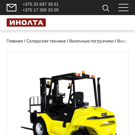
+375 33 697 38 61
+375 17 300 20 05
Главная
/
Складская техника
/
Вилочные погрузчики
/
Внедоро