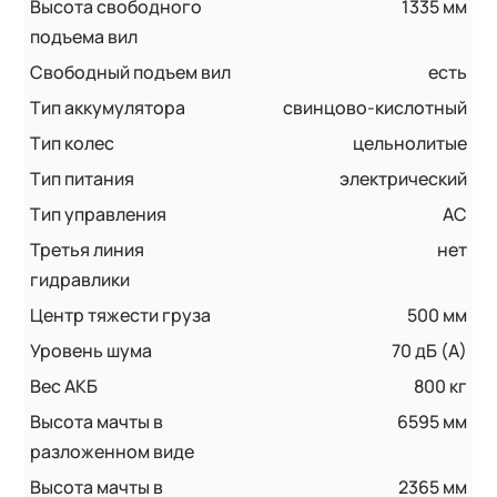
Высота свободного
1335 мм
подъема вил
Свободный подъем вил
есть
Тип аккумулятора
свинцово-кислотный
Тип колес
цельнолитые
Тип питания
электрический
Тип управления
AC
Третья линия
нет
гидравлики
Центр тяжести груза
500 мм
Уровень шума
70 дБ (А)
Вес АКБ
800 кг
Высота мачты в
6595 мм
разложенном виде
Высота мачты в
2365 мм