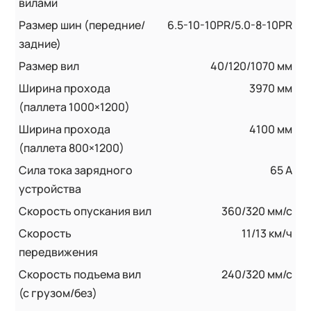
вилами
Размер шин (передние/
6.5-10-10PR/5.0-8-10PR
задние)
Размер вил
40/120/1070 мм
Ширина прохода
3970 мм
(паллета 1000×1200)
Ширина прохода
4100 мм
(паллета 800×1200)
Сила тока зарядного
65 А
устройства
Скорость опускания вил
360/320 мм/с
Скорость
11/13 км/ч
передвижения
Скорость подъема вил
240/320 мм/с
(с грузом/без)