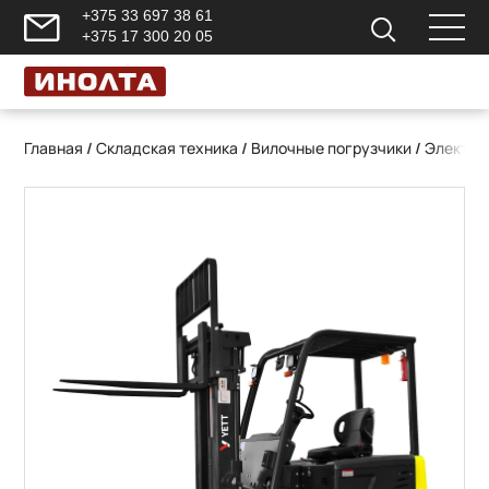
+375 33 697 38 61
+375 17 300 20 05
Главная
/
Складская техника
/
Вилочные погрузчики
/
Электри