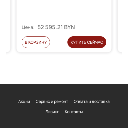
Вы
52 595.21 BYN
Ц
Цена:
Ь
В КОРЗИНУ
КУПИТЬ СЕЙЧАС
Акции
Сервис и ремонт
Оплата и доставка
Лизинг
Контакты