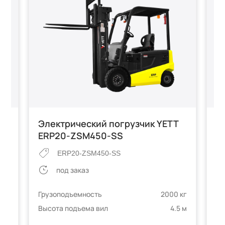
ой
Электрический погрузчик YETT
В
-K
ERP20-ZSM450-SS
п
п
ERP20-ZSM450-SS
Y
под заказ
 кг
Грузоподъемность
2000 кг
3 м
Высота подъема вил
4.5 м
Гр