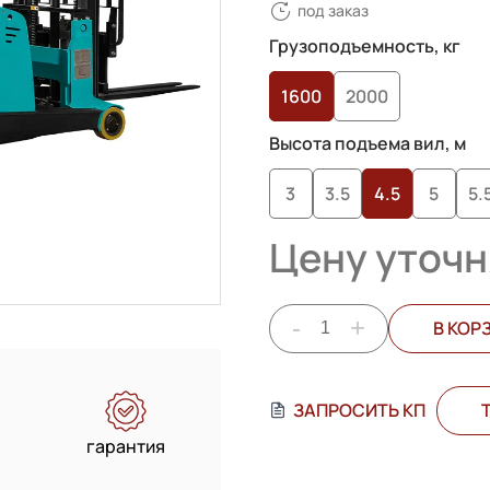
под заказ
Грузоподъемность, кг
1600
2000
Высота подъема вил, м
3
3.5
4.5
5
5.
Цену уточн
-
+
В КОР
ЗАПРОСИТЬ КП
гарантия