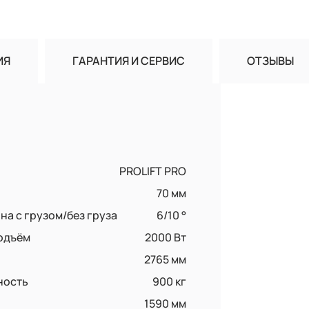
ИЯ
ГАРАНТИЯ И СЕРВИС
ОТЗЫВЫ
PROLIFT PRO
70 мм
а с грузом/без груза
6/10 °
одъём
2000 Вт
2765 мм
ность
900 кг
1590 мм