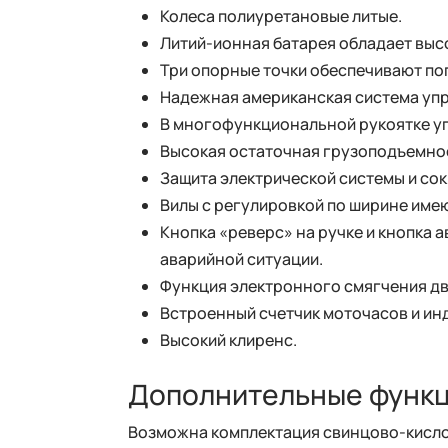
Колеса полиуретановые литые.
Литий-ионная батарея обладает высо
Три опорные точки обеспечивают по
Надежная американская система упр
В многофункциональной рукоятке уп
Высокая остаточная грузоподъемно
Защита электрической системы и со
Вилы с регулировкой по ширине имею
Кнопка «реверс» на ручке и кнопка 
аварийной ситуации.
Функция электронного смягчения дв
Встроенный счетчик моточасов и ин
Высокий клиренс.
Дополнительные функ
Возможна комплектация свинцово-кисло