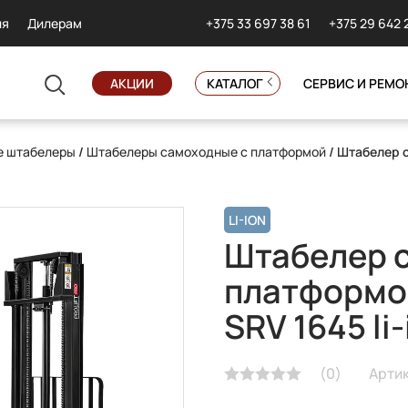
+375 33 697 38 61
+375 29 642 
ия
Дилерам
АКЦИИ
КАТАЛОГ
СЕРВИС И РЕМО
е штабелеры
/
Штабелеры самоходные с платформой
/ Штабелер с
LI-ION
Штабелер с
платформо
SRV 1645 li-
(
0
)
Артик