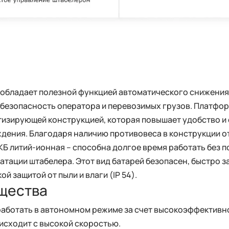
n обладает полезной функцией автоматического снижения
т безопасность оператора и перевозимых грузов. Платфо
тизирующей конструкцией, которая повышает удобство и
дения. Благодаря наличию противовеса в конструкции о
КБ литий-ионная – способна долгое время работать без 
атации штабелера. Этот вид батарей безопасен, быстро з
й защитой от пыли и влаги (IP 54).
щества
аботать в автономном режиме за счет высокоэффективн
исходит с высокой скоростью.