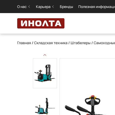
О нас
Карьера
Бренды
Полезная информац
Главная
/
Складская техника
/
Штабелеры
/
Самоходны