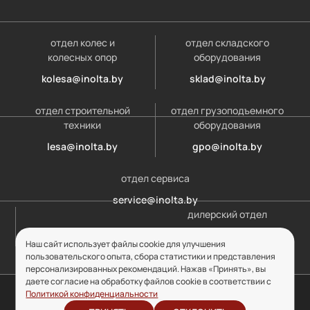
отдел колес и
отдел складского
колесных опор
оборудования
kolesa@inolta.by
sklad@inolta.by
отдел строительной
отдел грузоподъемного
техники
оборудования
lesa@inolta.by
gpo@inolta.by
отдел сервиса
service@inolta.by
дилерский отдел
opt@inolta.by
Наш сайт использует файлы cookie для улучшения
пользовательского опыта, сбора статистики и представления
персонализированных рекомендаций. Нажав «Принять», вы
даете согласие на обработку файлов cookie в соответствии с
© ООО «Инолта» 2010-2026 г. УНП 691302759
Политикой конфиденциальности